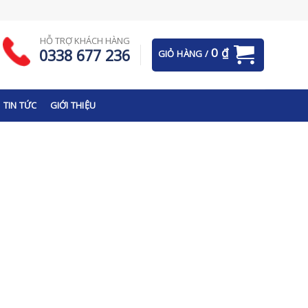
HỖ TRỢ KHÁCH HÀNG
0
₫
0338 677 236
GIỎ HÀNG /
TIN TỨC
GIỚI THIỆU