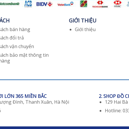
SÁCH
GIỚI THIỆU
sách bán hàng
Giới thiệu
sách đổi trả
sách vận chuyển
sách bảo mật thông tin
 hàng
ỜI LỚN 365 MIỀN BẮC
2. SHOP ĐỒ 
hượng Đình, Thanh Xuân, Hà Nội
129 Hai Bà
6
Hotline: 03