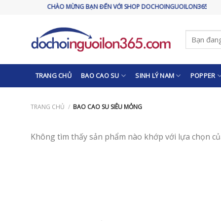
Skip
CHÀO MỪNG BẠN ĐẾN VỚI SHOP DOCHOINGUOILON365.COM
to
content
Tìm
kiếm:
TRANG CHỦ
BAO CAO SU
SINH LÝ NAM
POPPER
TRANG CHỦ
/
BAO CAO SU SIÊU MỎNG
Không tìm thấy sản phẩm nào khớp với lựa chọn củ