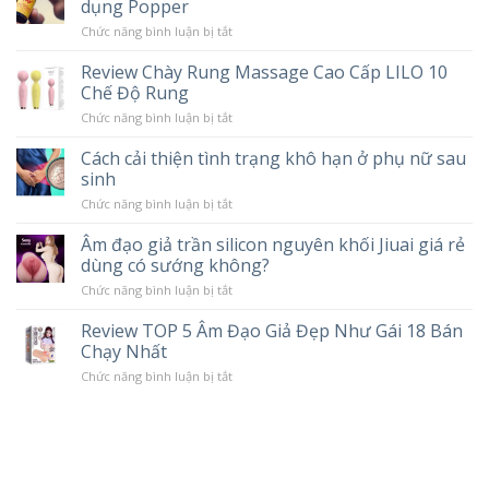
dụng Popper
ở
Chức năng bình luận bị tắt
Popper
là
Review Chày Rung Massage Cao Cấp LILO 10
gì?
Chế Độ Rung
Cơ
chế
ở
Chức năng bình luận bị tắt
hoạt
Review
động
Chày
và
Cách cải thiện tình trạng khô hạn ở phụ nữ sau
Rung
tác
sinh
Massage
hại
Cao
khi
ở
Chức năng bình luận bị tắt
Cấp
sử
Cách
LILO
dụng
cải
10
Âm đạo giả trần silicon nguyên khối Jiuai giá rẻ
Popper
thiện
Chế
dùng có sướng không?
tình
Độ
trạng
Rung
ở
Chức năng bình luận bị tắt
khô
Âm
hạn
đạo
ở
Review TOP 5 Âm Đạo Giả Đẹp Như Gái 18 Bán
giả
phụ
Chạy Nhất
trần
nữ
silicon
sau
ở
Chức năng bình luận bị tắt
nguyên
sinh
Review
khối
TOP
Jiuai
5
giá
Âm
rẻ
Đạo
dùng
Giả
có
Đẹp
sướng