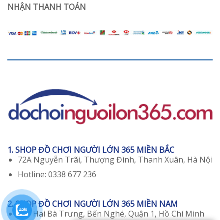
Như
NHẬN THANH TOÁN
không?
Gái
18
Bán
Chạy
Nhất
1. SHOP ĐỒ CHƠI NGƯỜI LỚN 365 MIỀN BẮC
72A Nguyễn Trãi, Thượng Đình, Thanh Xuân, Hà Nội
Hotline: 0338 677 236
2. SHOP ĐỒ CHƠI NGƯỜI LỚN 365 MIỀN NAM
129 Hai Bà Trưng, Bến Nghé, Quận 1, Hồ Chí Minh