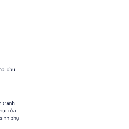
hái đầu
n tránh
thụt rửa
 sinh phụ