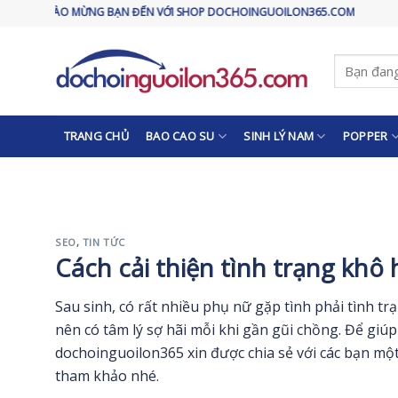
Skip
ỪNG BẠN ĐẾN VỚI SHOP DOCHOINGUOILON365.COM
to
content
Tìm
kiếm:
TRANG CHỦ
BAO CAO SU
SINH LÝ NAM
POPPER
SEO
,
TIN TỨC
Cách cải thiện tình trạng khô
Sau sinh, có rất nhiều phụ nữ gặp tình phải tình trạ
nên có tâm lý sợ hãi mỗi khi gần gũi chồng. Để giú
dochoinguoilon365 xin được chia sẻ với các bạn mộ
tham khảo nhé.