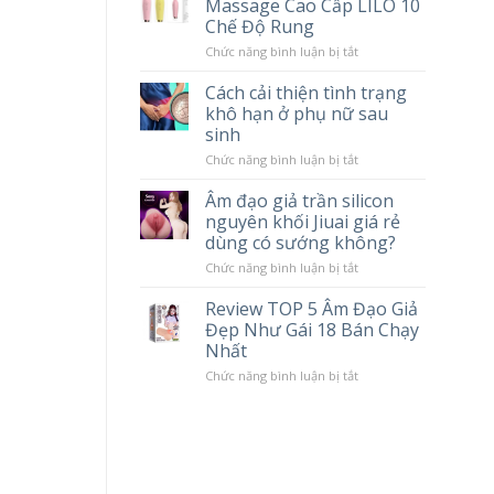
Massage Cao Cấp LILO 10
Cơ
chế
Chế Độ Rung
hoạt
động
ở
Chức năng bình luận bị tắt
và
Review
tác
Chày
Cách cải thiện tình trạng
hại
Rung
khô hạn ở phụ nữ sau
khi
Massage
sử
Cao
sinh
dụng
Cấp
Popper
LILO
ở
Chức năng bình luận bị tắt
10
Cách
Chế
cải
Âm đạo giả trần silicon
Độ
thiện
nguyên khối Jiuai giá rẻ
Rung
tình
trạng
dùng có sướng không?
khô
hạn
ở
Chức năng bình luận bị tắt
ở
Âm
phụ
đạo
Review TOP 5 Âm Đạo Giả
nữ
giả
Đẹp Như Gái 18 Bán Chạy
sau
trần
sinh
silicon
Nhất
nguyên
khối
ở
Chức năng bình luận bị tắt
Jiuai
Review
giá
TOP
rẻ
5
dùng
Âm
có
Đạo
sướng
Giả
không?
Đẹp