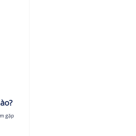
nào?
 em gặp