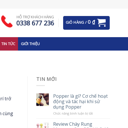
HỖ TRỢ KHÁCH HÀNG
0
₫
0338 677 236
GIỎ HÀNG /
TIN TỨC
GIỚI THIỆU
TIN MỚI
Popper là gì? Cơ chế hoạt
rí trở
động và tác hại khi sử
dụng Popper
m cùng
ở
Chức năng bình luận bị tắt
Popper
là
Review Chày Rung
gì?