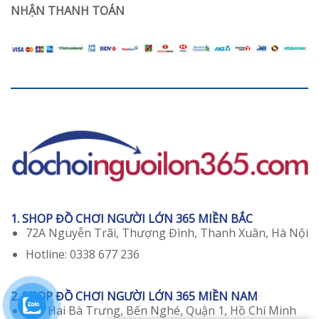
Như
NHẬN THANH TOÁN
không?
Gái
18
Bán
Chạy
Nhất
1. SHOP ĐỒ CHƠI NGƯỜI LỚN 365 MIỀN BẮC
72A Nguyễn Trãi, Thượng Đình, Thanh Xuân, Hà Nội
Hotline: 0338 677 236
2. SHOP ĐỒ CHƠI NGƯỜI LỚN 365 MIỀN NAM
129 Hai Bà Trưng, Bến Nghé, Quận 1, Hồ Chí Minh