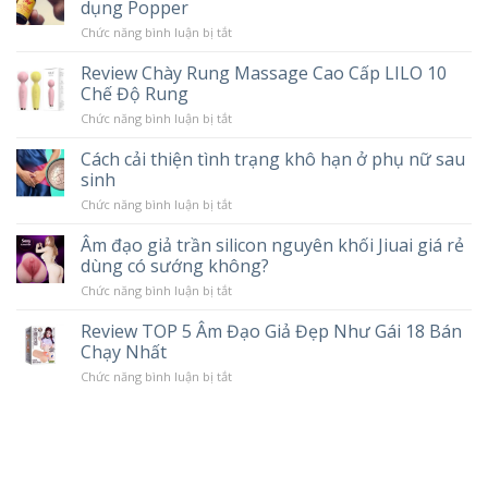
dụng Popper
ở
Chức năng bình luận bị tắt
Popper
là
Review Chày Rung Massage Cao Cấp LILO 10
gì?
Chế Độ Rung
Cơ
chế
ở
Chức năng bình luận bị tắt
hoạt
Review
động
Chày
và
Cách cải thiện tình trạng khô hạn ở phụ nữ sau
Rung
tác
sinh
Massage
hại
Cao
khi
ở
Chức năng bình luận bị tắt
Cấp
sử
Cách
LILO
dụng
cải
10
Âm đạo giả trần silicon nguyên khối Jiuai giá rẻ
Popper
thiện
Chế
dùng có sướng không?
tình
Độ
trạng
Rung
ở
Chức năng bình luận bị tắt
khô
Âm
hạn
đạo
ở
Review TOP 5 Âm Đạo Giả Đẹp Như Gái 18 Bán
giả
phụ
Chạy Nhất
trần
nữ
silicon
sau
ở
Chức năng bình luận bị tắt
nguyên
sinh
Review
khối
TOP
Jiuai
5
giá
Âm
rẻ
Đạo
dùng
Giả
có
Đẹp
sướng