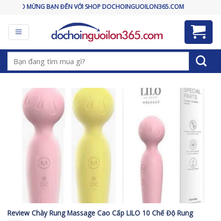
Skip
HÀO MỪNG BẠN ĐẾN VỚI SHOP DOCHOINGUOILON365.COM
to
content
Tìm
kiếm:
Review Chày Rung Massage Cao Cấp LILO 10 Chế Độ Rung