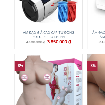
ÂM ĐẠO GIẢ CAO CẤP TỰ ĐỘNG
ÂM ĐẠO
FUTURE PRO LETEN
ẤM
3.850.000
₫
4.100.000
₫
2.1
-8%
-8%