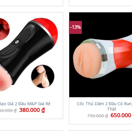
-13%
ạo Giả 2 Đầu M&P Giá Rẻ
Cốc Thủ Dâm 2 Đầu Có Run
380.000
₫
Thật
80.000
₫
650.00
750.000
₫