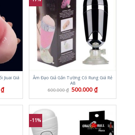
 Jiuai Giá
Âm Đạo Giả Gắn Tường Có Rung Giá Rẻ
A8
0
₫
500.000
₫
600.000
₫
-11%