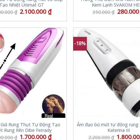
Tạo Nhiệt Unimat GT
Kem Lạnh SVAKOM HE
2.100.000
₫
280.00
00.000
₫
350.000
₫
-18%
Giả Rung Thụt Tự Động Tạo
Âm đạo bú mút tự động rung 
ệt Rung Rên Dibe Ferrady
Katerina III
1.700.000
₫
1.800.0
00.000
₫
2.200.000
₫