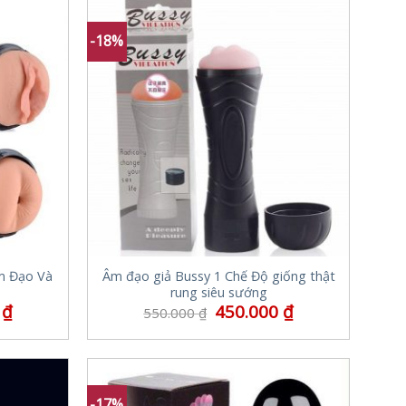
-18%
m Đạo Và
Âm đạo giả Bussy 1 Chế Độ giống thật
rung siêu sướng
0
₫
450.000
₫
550.000
₫
-17%