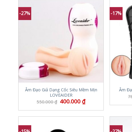
-27%
-17%
Âm Đạo Giả Dạng Cốc Siêu Mềm Mịn
Âm Đạ
LOVEAIDER
7
400.000
₫
550.000
₫
-15%
-27%