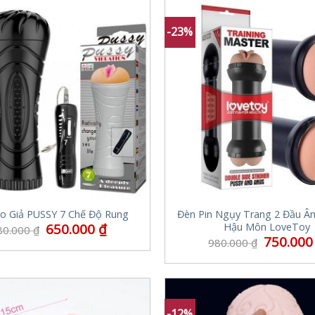
-23%
o Giả PUSSY 7 Chế Độ Rung
Đèn Pin Ngụy Trang 2 Đầu Â
650.000
₫
Hậu Môn LoveToy
80.000
₫
750.00
980.000
₫
-12%