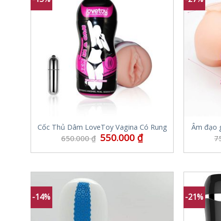
Cốc Thủ Dâm LoveToy Vagina Có Rung
Âm đạo 
550.000
₫
650.000
₫
7
-14%
-21%