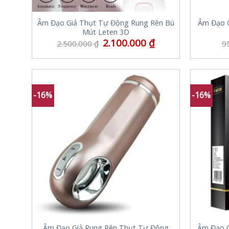
Âm Đạo Giả Thụt Tự Động Rung Rên Bú
Âm Đạo G
Mút Leten 3D
2.100.000
₫
2.500.000
₫
9
-16%
-16%
Âm Đạo Giả Rung Rên Thụt Tự Động
Âm Đạo G