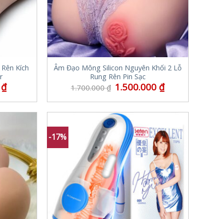
 Rên Kích
Âm Đạo Mông Silicon Nguyên Khối 2 Lỗ
r
Rung Rên Pin Sạc
0
₫
1.500.000
₫
1.700.000
₫
-17%