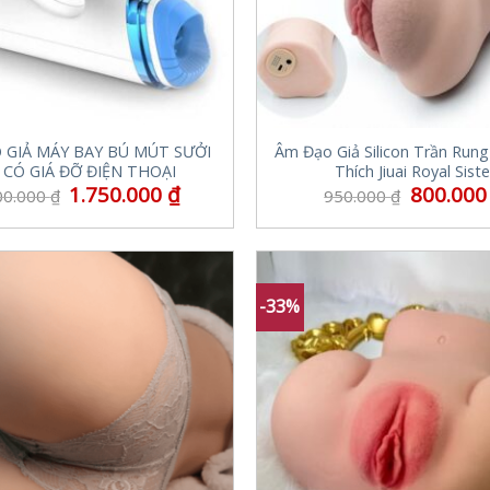
 GIẢ MÁY BAY BÚ MÚT SƯỞI
Âm Đạo Giả Silicon Trần Rung
 CÓ GIÁ ĐỠ ĐIỆN THOẠI
Thích Jiuai Royal Siste
1.750.000
₫
800.00
00.000
₫
950.000
₫
-33%