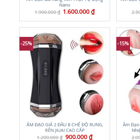
Nano
1.600.000
₫
1.900.000
₫
2.5
-25%
-15%
ÂM ĐẠO GIẢ 2 ĐẦU 8 CHẾ ĐỘ RUNG,
Âm Đạo 
RÊN JIUAI CAO CẤP
Nhi
900.000
₫
1.200.000
₫
2.0