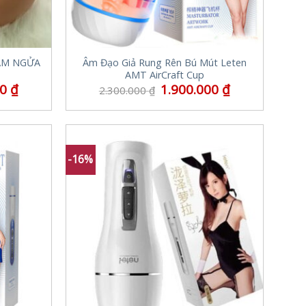
ẰM NGỬA
Âm Đạo Giả Rung Rên Bú Mút Leten
AMT AirCraft Cup
00
₫
1.900.000
₫
2.300.000
₫
-16%