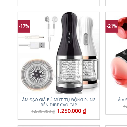
-17%
-21%
ÂM ĐẠO GIẢ BÚ MÚT TỰ ĐỘNG RUNG
Âm Đ
RÊN DIBE CAO CẤP
4
1.250.000
₫
1.500.000
₫