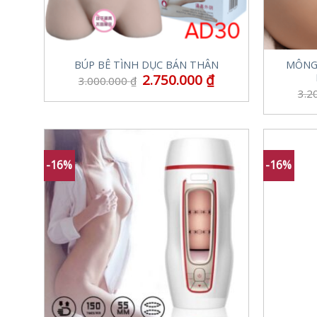
BÚP BÊ TÌNH DỤC BÁN THÂN
MÔNG 
2.750.000
₫
3.000.000
₫
3.2
-16%
-16%