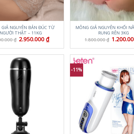
GIẢ NGUYÊN BẢN ĐÚC TỪ
MÔNG GIẢ NGUYÊN KHỐI N
NGƯỜI THẬT – 11KG
RUNG RÊN 3KG
2.950.000
₫
1.200.0
00.000
₫
1.800.000
₫
-11%