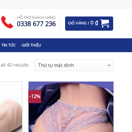
HỖ TRỢ KHÁCH HÀNG
0
₫
0338 677 236
GIỎ HÀNG /
TIN TỨC
GIỚI THIỆU
ll 42 results
-12%