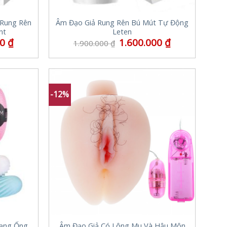
 Rung Rên
Âm Đạo Giả Rung Rên Bú Mút Tự Động
nt
Leten
00
₫
1.600.000
₫
1.900.000
₫
-12%
ạng Ống
Âm Đạo Giả Có Lông Mu Và Hậu Môn