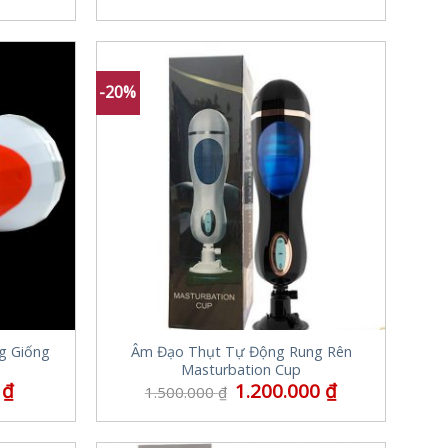
-20%
g Giống
Âm Đạo Thụt Tự Động Rung Rên
Masturbation Cup
0
₫
1.200.000
₫
1.500.000
₫