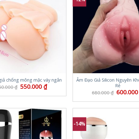
giả chổng mông mặc váy ngắn
Âm Đạo Giả Silicon Nguyên Khối
550.000
₫
Rẻ
50.000
₫
600.00
680.000
₫
-14%