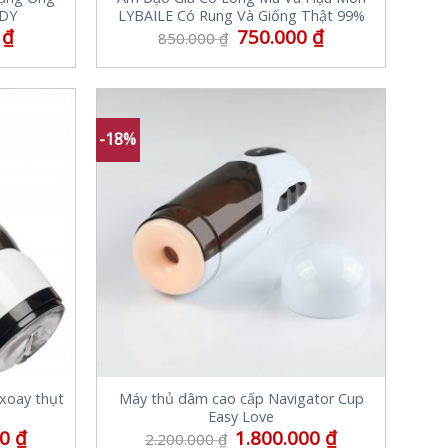
DY
LYBAILE Có Rung Và Giống Thật 99%
0
₫
750.000
₫
850.000
₫
-18%
xoay thụt
Máy thủ dâm cao cấp Navigator Cup
Easy Love
00
₫
1.800.000
₫
2.200.000
₫