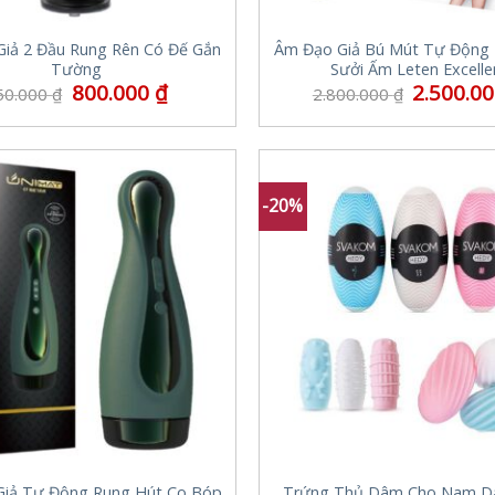
iả 2 Đầu Rung Rên Có Đế Gắn
Âm Đạo Giả Bú Mút Tự Động
Tường
Sưởi Ấm Leten Excelle
800.000
₫
2.500.0
50.000
₫
2.800.000
₫
-20%
iả Tự Động Rung Hút Co Bóp
Trứng Thủ Dâm Cho Nam D