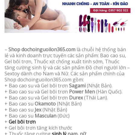
–
Shop dochoinguoilon365.com
là chuỗi hệ thống bán
lẻ và kinh doanh trực tuyến các sản phẩm: Bao cao su,
Gel bôi trơn, Thuốc xịt chống xuất tinh sớm, Thuốc
tăng cường sinh lý và các sản phẩm Đồ chơi người lớn –
Sextoy dành cho Nam và Nữ. Các sản phẩm chính của
Shop dochoinguoilon365.com gồm:
+ Bao cao su và Gel bôi trơn
Sagami
(Nhật Bản).
+ Bao cao su và Gel bôi trơn
Power Men
(Hàn Quốc).
+ Bao cao su và Gel bôi trơn
Durex
(Thái Lan).
+ Bao cao su
Okamoto
(Nhật Bản)
+ Bao cao su
Jex
(Nhật Bản)
+ Bao cao su
Masculan
(Đức)
+
Gel bôi trơn
+ Gel bôi trơn tăng kích thước
+ Thuốc tăng cường
sinh lý
nam, nữ