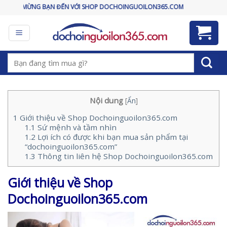
Skip
ÀO MỪNG BẠN ĐẾN VỚI SHOP DOCHOINGUOILON365.COM
to
content
Tìm
kiếm:
Nội dung
[
Ẩn
]
1
Giới thiệu về Shop Dochoinguoilon365.com
1.1
Sứ mệnh và tầm nhìn
1.2
Lợi ích có được khi bạn mua sản phẩm tại
“dochoinguoilon365.com”
1.3
Thông tin liên hệ Shop Dochoinguoilon365.com
Giới thiệu về Shop
Dochoinguoilon365.com