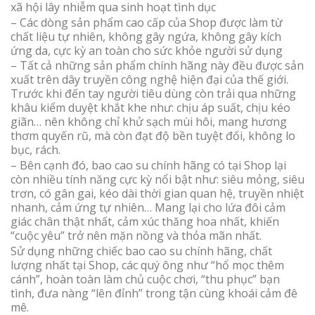
xã hội lây nhiễm qua sinh hoạt tình dục
– Các dòng sản phẩm cao cấp của Shop được làm từ
chất liệu tự nhiên, không gây ngứa, không gây kích
ứng da, cực kỳ an toàn cho sức khỏe người sử dụng
– Tất cả những sản phẩm chính hãng này đều được sản
xuất trên dây truyền công nghệ hiện đại của thế giới.
Trước khi đến tay người tiêu dùng còn trải qua những
khâu kiểm duyệt khắt khe như: chịu áp suất, chịu kéo
giãn… nên không chỉ khử sạch mùi hôi, mang hương
thơm quyến rũ, mà còn đạt độ bền tuyệt đối, không lo
bục, rách.
– Bên cạnh đó, bao cao su chính hãng có tại Shop lại
còn nhiều tính năng cực kỳ nổi bật như: siêu mỏng, siêu
trơn, có gân gai, kéo dài thời gian quan hệ, truyền nhiệt
nhanh, cảm ứng tự nhiên… Mang lại cho lứa đôi cảm
giác chân thật nhất, cảm xúc thăng hoa nhất, khiến
“cuộc yêu” trở nên mặn nồng và thỏa mãn nhất.
Sử dụng những chiếc bao cao su chính hãng, chất
lượng nhất tại Shop, các quý ông như “hổ mọc thêm
cánh”, hoàn toàn làm chủ cuộc chơi, “thu phục” bạn
tình, đưa nàng “lên đỉnh” trong tận cùng khoái cảm đê
mê.