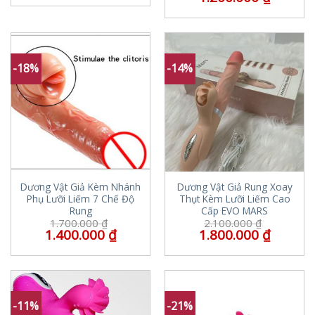
-18%
-14%
Dương Vật Giả Kèm Nhánh
Dương Vật Giả Rung Xoay
Phụ Lưỡi Liếm 7 Chế Độ
Thụt Kèm Lưỡi Liếm Cao
Rung
Cấp EVO MARS
1.700.000
₫
2.100.000
₫
1.400.000
₫
1.800.000
₫
-11%
-21%