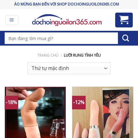
Skip
CHÀO MỪNG BẠN ĐẾN VỚI SHOP DOCHOINGUOILON365.COM
to
content
Tìm
kiếm:
TRANG CHỦ
/
LƯỠI RUNG TÌNH YÊU
-18%
-12%