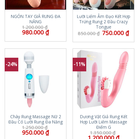
NGÓN TAY GIẢ RUNG ĐA
Lưỡi Liếm Âm Đạo Kết Hợp
NĂNG
Trứng Rung 2 Đầu Crazy
Tongue
1.200.000
₫
980.000
₫
750.000
₫
850.000
₫
-24%
-11%
Chày Rung Massage Nữ 2
Dương Vật Giả Rung Kết
Đầu Có Lưỡi Rung Đa Năng
Hợp Lưỡi Liếm Massage
Điểm G
1.250.000
₫
950.000
₫
1.350.000
₫
1.200.000
₫