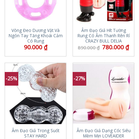
Vòng Đeo Dương Vật Và
Âm Đạo Giả Hít Tường
Ngón Tay Tăng Khoái Cảm
Rung Có Âm Thanh Rên Rỉ
Có Rung
CRAZY BULL DELIA
90.000
₫
780.000
₫
890.000
₫
-25%
-27%
Âm Đạo Giả Trong Suốt
Âm Đạo Giả Dạng Cốc Siêu
STAY HARD
Mềm Mịn LOVEAIDER