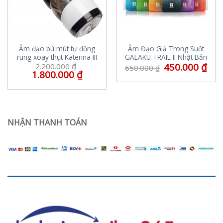
Âm đạo bú mút tự động
Âm Đạo Giả Trong Suốt
rung xoay thụt Katerina III
GALAKU TRAIL II Nhật Bản
450.000
₫
2.200.000
₫
650.000
₫
1.800.000
₫
NHẬN THANH TOÁN