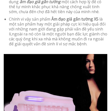
dụng
âm đạo giả gắn tường
một cách hợp lý để có
thể tự mình khắc phục khả năng chống xuất tinh
sớm, chưa đến chợ đã hết tiền này của mình nhé.
Chính vì vậy sản phẩm
Âm đạo giả gắn tường X5
là
một sản phẩm hay một giải pháp cực kì hiệu quả đối
với những nam giới đang gặp phải vấn đề yếu sinh
lí,ngoài ra nó còn là một người bạn đắc lực giành cho
các quý ông khi xa nhà mà không muốn đi ra ngoài
để giải quyết vấn đề sinh lí vì sợ mắc bệnh.