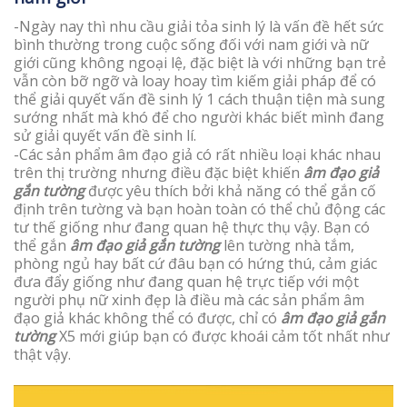
-Ngày nay thì nhu cầu giải tỏa sinh lý là vấn đề hết sức
bình thường trong cuộc sống đối với nam giới và nữ
giới cũng không ngoại lệ, đặc biệt là với những bạn trẻ
vẫn còn bỡ ngỡ và loay hoay tìm kiếm giải pháp để có
thể giải quyết vấn đề sinh lý 1 cách thuận tiện mà sung
sướng nhất mà khó để cho người khác biết mình đang
sử giải quyết vấn đề sinh lí.
-Các sản phẩm âm đạo giả có rất nhiều loại khác nhau
trên thị trường nhưng điều đặc biệt khiến
âm đạo giả
gắn tường
được yêu thích bởi khả năng có thể gắn cố
định trên tường và bạn hoàn toàn có thể chủ động các
tư thế giống như đang quan hệ thực thụ vậy. Bạn có
thể gắn
âm đạo giả gắn tường
lên tường nhà tắm,
phòng ngủ hay bất cứ đâu bạn có hứng thú, cảm giác
đưa đẩy giống như đang quan hệ trực tiếp với một
người phụ nữ xinh đẹp là điều mà các sản phẩm âm
đạo giả khác không thể có được, chỉ có
âm đạo giả gắn
tường
X5 mới giúp bạn có được khoái cảm tốt nhất như
thật vậy.