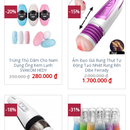
-20%
-15%
Trứng Thủ Dâm Cho Nam
Âm Đạo Giả Rung Thụt Tự
Dạng Ống Kem Lạnh
Động Tạo Nhiệt Rung Rên
SVAKOM HEDY
Dibe Ferrady
280.000
₫
2.000.000
₫
350.000
₫
1.700.000
₫
-18%
-31%