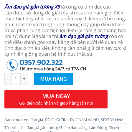
Âm đạo giả gắn tường X5
là công cụ tình dục cao
cấp được sử dụng để giải tỏa stress cho nam giới,điểm
khác biệt duy nhất là sản phẩm này đi kèm với bộ rung
gồm remote và trứng rung không dây giúp điều khiển
từ xa phần rung cực tiện lợi đem lại cảm giác thăng hoa
khi sử dụng.Ngoài ra thì
âm đạo giả gắn tường
còn có
thể điều chỉnh góc xoay bằng đế bên dưới để quan hệ
tình dục ở nhiều kiểu không cần phải giữ cầm tay cực kì
tự nhiên giống quan hệ tình dục thật sự.
Số lượng
MUA HÀNG
MUA NGAY
Gọi điện xác nhận và giao hàng tận nơi
Danh mục:
Âm đạo giả
,
ĐỒ CHƠI TÌNH DỤC NAM VÀ NỮ
,
SEXTOY NAM
Từ khóa:
âm đạo giả gắn tường X5
,
âm đạo giả tại Lâm Đồng
,
đồ chơi