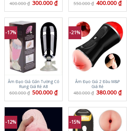
300.000
₫
400.000
₫
400.000
₫
550.000
₫
-17%
-21%
Âm Đạo Giả Gắn Tường Có
Âm Đạo Giả 2 Đầu M&P
Rung Giá Rẻ A8
Giá Rẻ
500.000
₫
380.000
₫
600.000
₫
480.000
₫
-12%
-15%