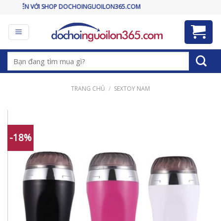
Skip
OP DOCHOINGUOILON365.COM
to
content
Tìm
kiếm:
TRANG CHỦ
/
SEXTOY NAM
-18%