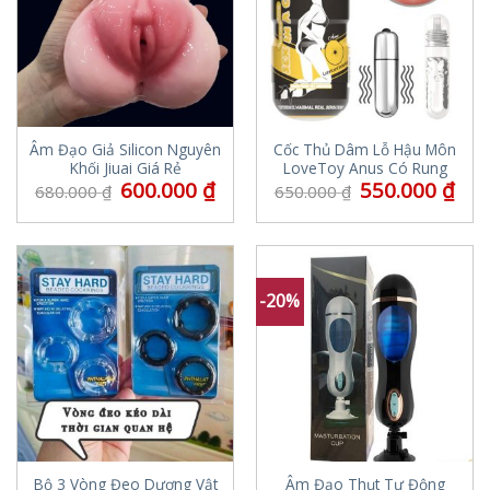
Âm Đạo Giả Silicon Nguyên
Cốc Thủ Dâm Lỗ Hậu Môn
Khối Jiuai Giá Rẻ
LoveToy Anus Có Rung
600.000
₫
550.000
₫
680.000
₫
650.000
₫
-20%
Bộ 3 Vòng Đeo Dương Vật
Âm Đạo Thụt Tự Động