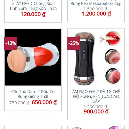
STAY HARD Chống Xuất
Rung Rên Masturbation Cup
Tinh Sớm Tăng Kích Thích
1.500.000
₫
1.200.000
₫
120.000
₫
-13%
-25%
Cốc Thủ Dâm 2 Đầu Có
ÂM ĐẠO GIẢ 2 ĐẦU 8 CHẾ
Rung Giống Thật
ĐỘ RUNG, RÊN JIUAI CAO
650.000
₫
CẤP
750.000
₫
1.200.000
₫
900.000
₫