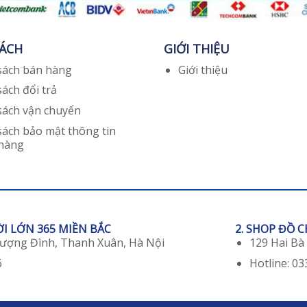
SÁCH
GIỚI THIỆU
sách bán hàng
Giới thiệu
sách đổi trả
sách vận chuyển
sách bảo mật thông tin
 hàng
ỜI LỚN 365 MIỀN BẮC
2. SHOP ĐỒ 
hượng Đình, Thanh Xuân, Hà Nội
129 Hai Bà
6
Hotline: 03