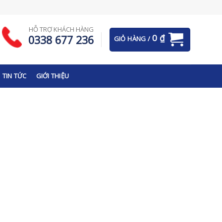
HỖ TRỢ KHÁCH HÀNG
0
₫
0338 677 236
GIỎ HÀNG /
TIN TỨC
GIỚI THIỆU