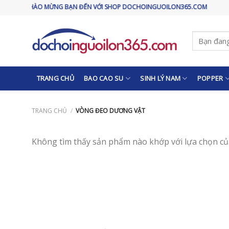
Skip
CHÀO MỪNG BẠN ĐẾN VỚI SHOP DOCHOINGUOILON365.COM
to
content
Tìm
kiếm:
TRANG CHỦ
BAO CAO SU
SINH LÝ NAM
POPPER
TRANG CHỦ
/
VÒNG ĐEO DƯƠNG VẬT
Không tìm thấy sản phẩm nào khớp với lựa chọn củ