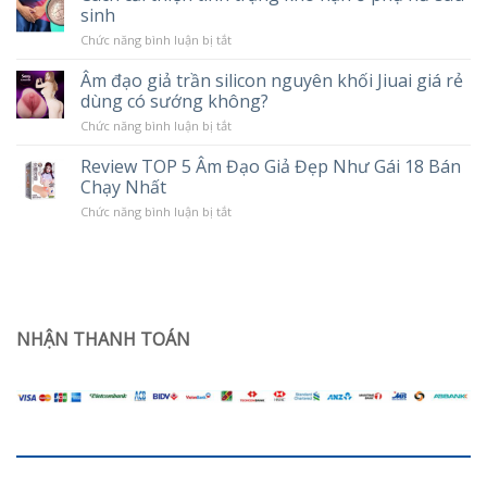
tác
sinh
Massage
hại
Cao
khi
ở
Chức năng bình luận bị tắt
Cấp
sử
Cách
LILO
dụng
cải
10
Âm đạo giả trần silicon nguyên khối Jiuai giá rẻ
Popper
thiện
Chế
dùng có sướng không?
tình
Độ
trạng
Rung
ở
Chức năng bình luận bị tắt
khô
Âm
hạn
đạo
ở
Review TOP 5 Âm Đạo Giả Đẹp Như Gái 18 Bán
giả
phụ
Chạy Nhất
trần
nữ
silicon
sau
ở
Chức năng bình luận bị tắt
nguyên
sinh
Review
khối
TOP
Jiuai
5
giá
Âm
rẻ
Đạo
dùng
Giả
có
Đẹp
sướng
Như
NHẬN THANH TOÁN
không?
Gái
18
Bán
Chạy
Nhất