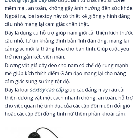
Dương vật giả dây đeo
được làm từ chất liệu silicone
mềm mại, an toàn, không gây ảnh hưởng đến sức khỏe.
Ngoài ra, loại sextoy này có thiết kế giống y hình dáng
cậu nhỏ mang lại cảm giác chân thật.
Đây là dụng cụ hỗ trợ giúp nam giới cải thiện kích thước
cậu nhỏ, tự tin khẳng định bản lĩnh đàn ông, mang lại
cảm giác mới lạ thăng hoa cho bạn tình. Giúp cuộc yêu
trở nên gắn kết, viên mãn.
Dương vật giả dây đeo cho nam có chế độ rung mạnh
mẽ giúp kích thích điểm G âm đạo mang lại cho nàng
cảm giác sung sướng tột độ.
Đây là loại
sextoy cao cấp
giúp các đấng mày râu cải
thiện dương vật một cách nhanh chóng, an toàn, hỗ trợ
cho việc quan hệ tình dục của các cặp đôi muốn đổi gió
hoặc các cặp đôi đồng tính nữ thêm phần khoái cảm.