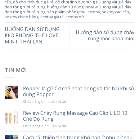
cấp
,
đồ chơi tình dục giá rẻ
,
đồ chơi tình dục nữ
,
giá Dương vật giả dây
đeo rỗng ruột có rung
,
hướng dẫn sử dụng
,
review Dương vật giả dây
đeo rỗng ruột có rung
,
sản phẩm phòng the
,
sextoy
,
sextoy cao cấp
,
sextoy chính hãng
,
sextoy giá rẻ
,
sextoy nữ
.
HƯỚNG DẪN SỬ DỤNG
Hướng dẫn sử dụng chày
KẸO PHÒNG THE LOVE
rung móc khóa mini
MINT THÁI LAN
TIN MỚI
Popper là gì? Cơ chế hoạt động và tác hại khi sử
dụng Popper
ở
Chức năng bình luận bị tắt
Popper
là
Review Chày Rung Massage Cao Cấp LILO 10
gì?
Chế Độ Rung
Cơ
chế
ở
Chức năng bình luận bị tắt
hoạt
Review
động
Chày
và
Cách cải thiện tình trạng khô hạn ở phụ nữ sau
Rung