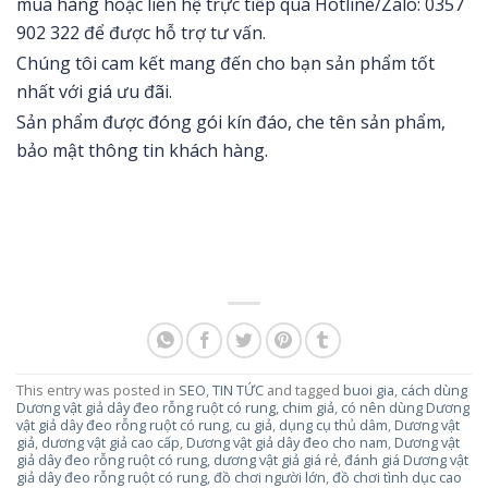
mua hàng hoặc liên hệ trực tiếp qua Hotline/Zalo: 0357
902 322 để được hỗ trợ tư vấn.
Chúng tôi cam kết mang đến cho bạn sản phẩm tốt
nhất với giá ưu đãi.
Sản phẩm được đóng gói kín đáo, che tên sản phẩm,
bảo mật thông tin khách hàng.
This entry was posted in
SEO
,
TIN TỨC
and tagged
buoi gia
,
cách dùng
Dương vật giả dây đeo rỗng ruột có rung
,
chim giả
,
có nên dùng Dương
vật giả dây đeo rỗng ruột có rung
,
cu giả
,
dụng cụ thủ dâm
,
Dương vật
giả
,
dương vật giả cao cấp
,
Dương vật giả dây đeo cho nam
,
Dương vật
giả dây đeo rỗng ruột có rung
,
dương vật giả giá rẻ
,
đánh giá Dương vật
giả dây đeo rỗng ruột có rung
,
đồ chơi người lớn
,
đồ chơi tình dục cao