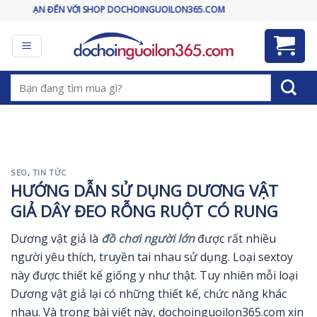
Skip
BẠN ĐẾN VỚI SHOP DOCHOINGUOILON365.COM
to
content
Tìm
kiếm:
SEO
,
TIN TỨC
HƯỚNG DẪN SỬ DỤNG DƯƠNG VẬT
GIẢ DÂY ĐEO RỖNG RUỘT CÓ RUNG
Dương vật giả là
đồ chơi người lớn
được rất nhiều
người yêu thích, truyền tai nhau sử dụng. Loại sextoy
này được thiết kế giống y như thật. Tuy nhiên mỗi loại
Dương vật giả lại có những thiết kế, chức năng khác
nhau. Và trong bài viết này, dochoinguoilon365.com xin