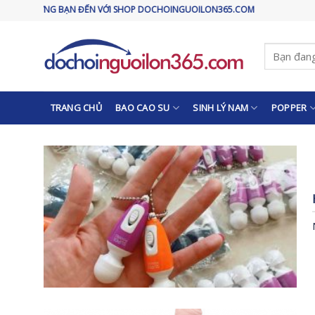
Skip
ÀO MỪNG BẠN ĐẾN VỚI SHOP DOCHOINGUOILON365.COM
to
content
Tìm
kiếm:
TRANG CHỦ
BAO CAO SU
SINH LÝ NAM
POPPER