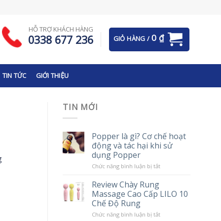
HỖ TRỢ KHÁCH HÀNG
0
₫
0338 677 236
GIỎ HÀNG /
TIN TỨC
GIỚI THIỆU
TIN MỚI
Popper là gì? Cơ chế hoạt
động và tác hại khi sử
dụng Popper
g
ở
Chức năng bình luận bị tắt
Popper
là
Review Chày Rung
gì?
Massage Cao Cấp LILO 10
Cơ
chế
Chế Độ Rung
hoạt
động
ở
Chức năng bình luận bị tắt
và
Review