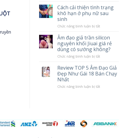
tác
Chày
Cách cải thiện tình trạng
hại
Rung
khô hạn ở phụ nữ sau
RUỘT
khi
Massage
sử
Cao
sinh
dụng
Cấp
Popper
LILO
ở
Chức năng bình luận bị tắt
10
Cách
truyền
Chế
cải
Âm đạo giả trần silicon
Độ
thiện
nguyên khối Jiuai giá rẻ
Rung
tình
trạng
dùng có sướng không?
khô
hạn
ở
Chức năng bình luận bị tắt
ở
Âm
phụ
đạo
Review TOP 5 Âm Đạo Giả
nữ
giả
Đẹp Như Gái 18 Bán Chạy
sau
trần
sinh
silicon
Nhất
nguyên
khối
ở
Chức năng bình luận bị tắt
Jiuai
Review
giá
TOP
rẻ
5
dùng
Âm
có
Đạo
sướng
Giả
không?
Đẹp
Như
Gái
18
Bán
Chạy