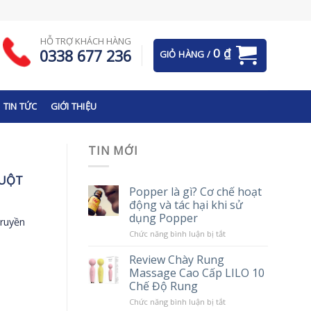
HỖ TRỢ KHÁCH HÀNG
0
₫
0338 677 236
GIỎ HÀNG /
TIN TỨC
GIỚI THIỆU
TIN MỚI
RUỘT
Popper là gì? Cơ chế hoạt
động và tác hại khi sử
dụng Popper
truyền
ở
Chức năng bình luận bị tắt
Popper
là
Review Chày Rung
gì?
Massage Cao Cấp LILO 10
Cơ
chế
Chế Độ Rung
hoạt
động
ở
Chức năng bình luận bị tắt
và
Review