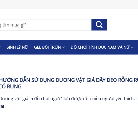
SINH LÝ NỮ
GEL BÔI TRƠN
ĐỒ CHƠI TÌNH DỤC NAM VÀ NỮ
HƯỚNG DẪN SỬ DỤNG DƯƠNG VẬT GIẢ DÂY ĐEO RỖNG 
CÓ RUNG
Dương vật giả là đồ chơi người lớn được rất nhiều người yêu thích, 
tai