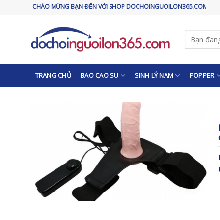
Skip
CHÀO MỪNG BẠN ĐẾN VỚI SHOP DOCHOINGUOILON365.COM
to
content
Tìm
kiếm:
TRANG CHỦ
BAO CAO SU
SINH LÝ NAM
POPPER