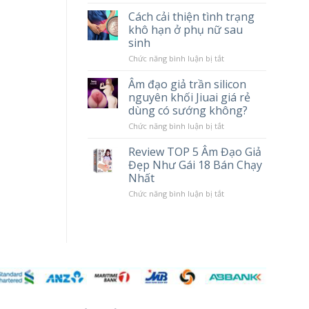
tác
Chày
Cách cải thiện tình trạng
hại
Rung
khô hạn ở phụ nữ sau
khi
Massage
sử
Cao
sinh
dụng
Cấp
Popper
LILO
ở
Chức năng bình luận bị tắt
10
Cách
Chế
cải
Âm đạo giả trần silicon
Độ
thiện
nguyên khối Jiuai giá rẻ
Rung
tình
trạng
dùng có sướng không?
khô
hạn
ở
Chức năng bình luận bị tắt
ở
Âm
phụ
đạo
Review TOP 5 Âm Đạo Giả
nữ
giả
Đẹp Như Gái 18 Bán Chạy
sau
trần
sinh
silicon
Nhất
nguyên
khối
ở
Chức năng bình luận bị tắt
Jiuai
Review
giá
TOP
rẻ
5
dùng
Âm
có
Đạo
sướng
Giả
không?
Đẹp
Như
Gái
18
Bán
Chạy