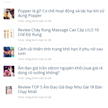
Popper là gì? Cơ chế hoạt động và tác hại khi sử
dụng Popper
ở
Chức năng bình luận bị tắt
Popper
là
Review Chày Rung Massage Cao Cấp LILO 10
gì?
Chế Độ Rung
Cơ
chế
ở
Chức năng bình luận bị tắt
hoạt
Review
động
Chày
và
Cách cải thiện tình trạng khô hạn ở phụ nữ sau
Rung
tác
sinh
Massage
hại
Cao
khi
ở
Chức năng bình luận bị tắt
Cấp
sử
Cách
LILO
dụng
cải
10
Âm đạo giả trần silicon nguyên khối Jiuai giá rẻ
Popper
thiện
Chế
dùng có sướng không?
tình
Độ
trạng
Rung
ở
Chức năng bình luận bị tắt
khô
Âm
hạn
đạo
ở
Review TOP 5 Âm Đạo Giả Đẹp Như Gái 18 Bán
giả
phụ
Chạy Nhất
trần
nữ
silicon
sau
ở
Chức năng bình luận bị tắt
nguyên
sinh
Review
khối
TOP
Jiuai
5