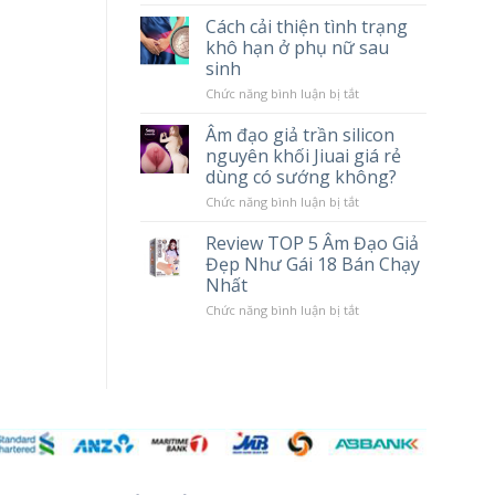
tác
Chày
Cách cải thiện tình trạng
hại
Rung
khô hạn ở phụ nữ sau
khi
Massage
sử
Cao
sinh
dụng
Cấp
Popper
LILO
ở
Chức năng bình luận bị tắt
10
Cách
Chế
cải
Âm đạo giả trần silicon
Độ
thiện
nguyên khối Jiuai giá rẻ
Rung
tình
trạng
dùng có sướng không?
khô
hạn
ở
Chức năng bình luận bị tắt
ở
Âm
phụ
đạo
Review TOP 5 Âm Đạo Giả
nữ
giả
Đẹp Như Gái 18 Bán Chạy
sau
trần
sinh
silicon
Nhất
nguyên
khối
ở
Chức năng bình luận bị tắt
Jiuai
Review
giá
TOP
rẻ
5
dùng
Âm
có
Đạo
sướng
Giả
không?
Đẹp
Như
Gái
18
Bán
Chạy