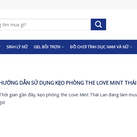
SINH LÝ NỮ
GEL BÔI TRƠN
ĐỒ CHƠI TÌNH DỤC NAM VÀ NỮ
HƯỚNG DẪN SỬ DỤNG KẸO PHÒNG THE LOVE MINT THÁI
Thời gian gần đây, kẹo phòng the Love Mint Thái Lan đang làm mư
gió