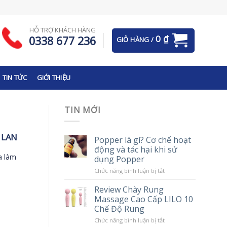
HỖ TRỢ KHÁCH HÀNG
0
₫
0338 677 236
GIỎ HÀNG /
TIN TỨC
GIỚI THIỆU
TIN MỚI
 LAN
Popper là gì? Cơ chế hoạt
động và tác hại khi sử
a làm
dụng Popper
ở
Chức năng bình luận bị tắt
Popper
là
Review Chày Rung
gì?
Massage Cao Cấp LILO 10
Cơ
chế
Chế Độ Rung
hoạt
động
ở
Chức năng bình luận bị tắt
và
Review