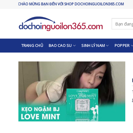
Skip
CHÀO MỪNG BẠN ĐẾN VỚI SHOP DOCHOINGUOILON365.COM
to
content
Tìm
kiếm:
TRANG CHỦ
BAO CAO SU
SINH LÝ NAM
POPPER