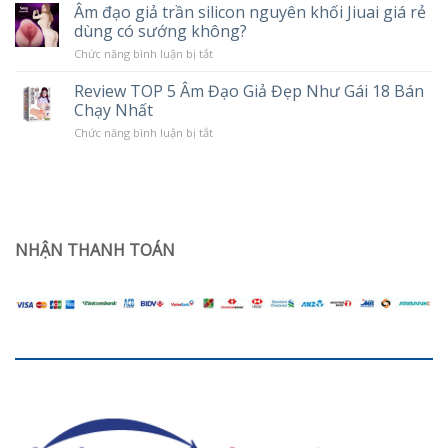
cải
10
Âm đạo giả trần silicon nguyên khối Jiuai giá rẻ
Popper
thiện
Chế
dùng có sướng không?
tình
Độ
trạng
Rung
ở
Chức năng bình luận bị tắt
khô
Âm
hạn
đạo
ở
Review TOP 5 Âm Đạo Giả Đẹp Như Gái 18 Bán
giả
phụ
Chạy Nhất
trần
nữ
silicon
sau
ở
Chức năng bình luận bị tắt
nguyên
sinh
Review
khối
TOP
Jiuai
5
giá
Âm
rẻ
Đạo
dùng
Giả
có
Đẹp
sướng
Như
NHẬN THANH TOÁN
không?
Gái
18
Bán
Chạy
Nhất