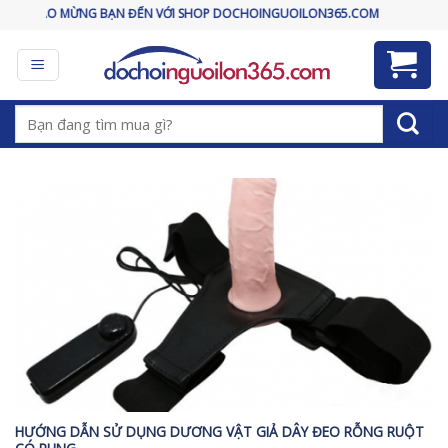
Skip
CHÀO MỪNG BẠN ĐẾN VỚI SHOP DOCHOINGUOILON365.COM
to
content
Tìm
kiếm:
HƯỚNG DẪN SỬ DỤNG DƯƠNG VẬT GIẢ DÂY ĐEO RỖNG RUỘT