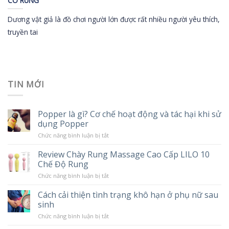
CÓ RUNG
Dương vật giả là đồ chơi người lớn được rất nhiều người yêu thích,
truyền tai
TIN MỚI
Popper là gì? Cơ chế hoạt động và tác hại khi sử
dụng Popper
ở
Chức năng bình luận bị tắt
Popper
là
Review Chày Rung Massage Cao Cấp LILO 10
gì?
Chế Độ Rung
Cơ
chế
ở
Chức năng bình luận bị tắt
hoạt
Review
động
Chày
và
Cách cải thiện tình trạng khô hạn ở phụ nữ sau
Rung
tác
sinh
Massage
hại
Cao
khi
ở
Chức năng bình luận bị tắt
Cấp
sử
Cách
LILO
dụng