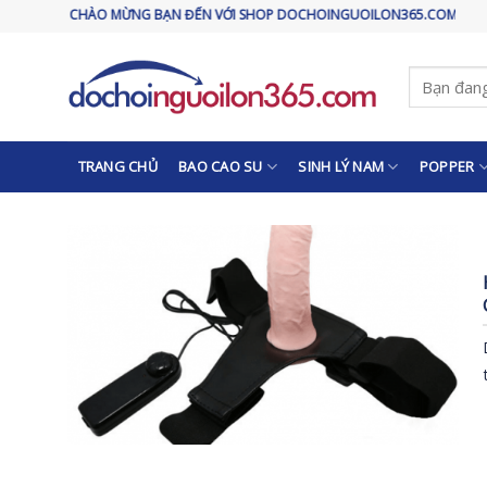
Skip
CHÀO MỪNG BẠN ĐẾN VỚI SHOP DOCHOINGUOILON365.COM
to
content
Tìm
kiếm:
TRANG CHỦ
BAO CAO SU
SINH LÝ NAM
POPPER