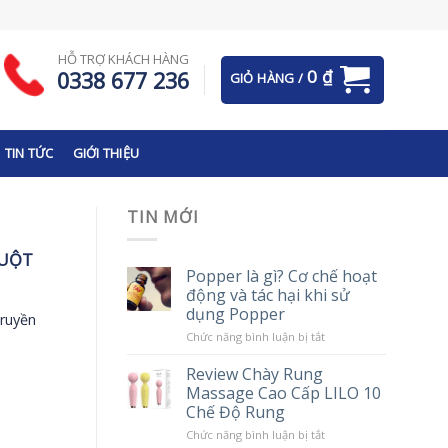
HỖ TRỢ KHÁCH HÀNG
0
₫
0338 677 236
GIỎ HÀNG /
TIN TỨC
GIỚI THIỆU
TIN MỚI
RUỘT
Popper là gì? Cơ chế hoạt
động và tác hại khi sử
dụng Popper
truyền
ở
Chức năng bình luận bị tắt
Popper
là
Review Chày Rung
gì?
Massage Cao Cấp LILO 10
Cơ
chế
Chế Độ Rung
hoạt
động
ở
Chức năng bình luận bị tắt
và
Review