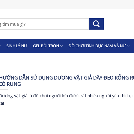
SINH LÝ NỮ
GEL BÔI TRƠN
ĐỒ CHƠI TÌNH DỤC NAM VÀ NỮ
HƯỚNG DẪN SỬ DỤNG DƯƠNG VẬT GIẢ DÂY ĐEO RỖNG 
CÓ RUNG
Dương vật giả là đồ chơi người lớn được rất nhiều người yêu thích, 
tai