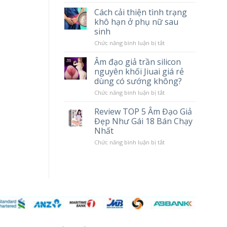
tác
Chày
Cách cải thiện tình trạng
hại
Rung
khô hạn ở phụ nữ sau
khi
Massage
sử
Cao
sinh
dụng
Cấp
Popper
LILO
ở
Chức năng bình luận bị tắt
10
Cách
Chế
cải
Âm đạo giả trần silicon
Độ
thiện
nguyên khối Jiuai giá rẻ
Rung
tình
trạng
dùng có sướng không?
khô
hạn
ở
Chức năng bình luận bị tắt
ở
Âm
phụ
đạo
Review TOP 5 Âm Đạo Giả
nữ
giả
Đẹp Như Gái 18 Bán Chạy
sau
trần
sinh
silicon
Nhất
nguyên
khối
ở
Chức năng bình luận bị tắt
Jiuai
Review
giá
TOP
rẻ
5
dùng
Âm
có
Đạo
sướng
Giả
không?
Đẹp
Như
Gái
18
Bán
Chạy