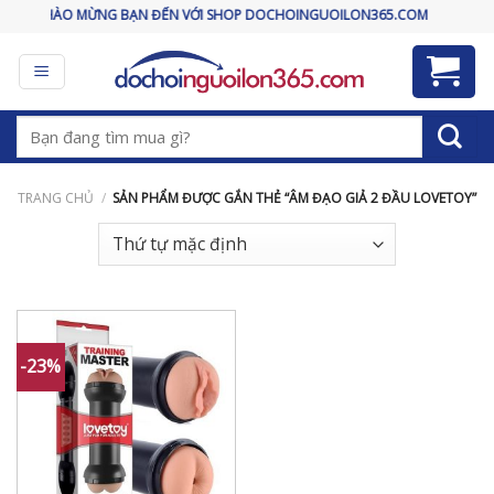
Skip
CHÀO MỪNG BẠN ĐẾN VỚI SHOP DOCHOINGUOILON365.COM
to
content
Tìm
kiếm:
TRANG CHỦ
/
SẢN PHẨM ĐƯỢC GẮN THẺ “ÂM ĐẠO GIẢ 2 ĐẦU LOVETOY”
-23%