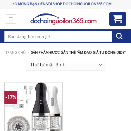
Skip
CHÀO MỪNG BẠN ĐẾN VỚI SHOP DOCHOINGUOILON365.COM
to
content
Tìm
kiếm:
TRANG CHỦ
/
SẢN PHẨM ĐƯỢC GẮN THẺ “ÂM ĐẠO GIẢ TỰ ĐỘNG DIDE”
-17%