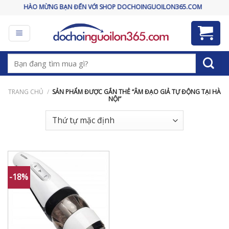
Skip
CHÀO MỪNG BẠN ĐẾN VỚI SHOP DOCHOINGUOILON365.COM
to
content
Tìm
kiếm:
TRANG CHỦ
/
SẢN PHẨM ĐƯỢC GẮN THẺ “ÂM ĐẠO GIẢ TỰ ĐỘNG TẠI HÀ
NỘI”
-18%