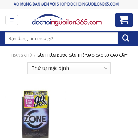
Skip
CHÀO MỪNG BẠN ĐẾN VỚI SHOP DOCHOINGUOILON365.COM
to
content
Tìm
kiếm:
TRANG CHỦ
/
SẢN PHẨM ĐƯỢC GẮN THẺ “BAO CAO SU CAO CẤP”