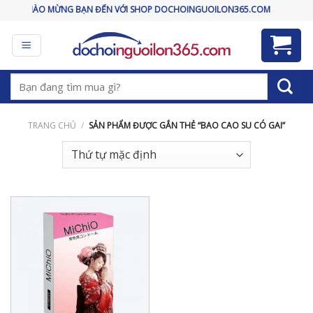
Skip
CHÀO MỪNG BẠN ĐẾN VỚI SHOP DOCHOINGUOILON365.COM
to
content
Tìm
kiếm:
TRANG CHỦ
/
SẢN PHẨM ĐƯỢC GẮN THẺ “BAO CAO SU CÓ GAI”