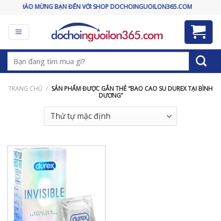
Skip
CHÀO MỪNG BẠN ĐẾN VỚI SHOP DOCHOINGUOILON365.COM
to
content
Tìm
kiếm:
TRANG CHỦ
/
SẢN PHẨM ĐƯỢC GẮN THẺ “BAO CAO SU DUREX TẠI BÌNH
DƯƠNG”