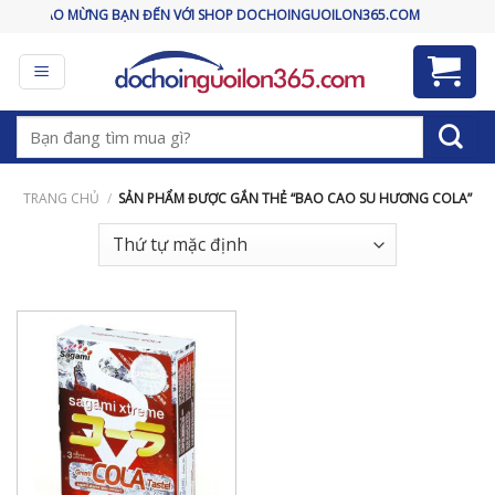
Skip
CHÀO MỪNG BẠN ĐẾN VỚI SHOP DOCHOINGUOILON365.COM
to
content
Tìm
kiếm:
TRANG CHỦ
/
SẢN PHẨM ĐƯỢC GẮN THẺ “BAO CAO SU HƯƠNG COLA”