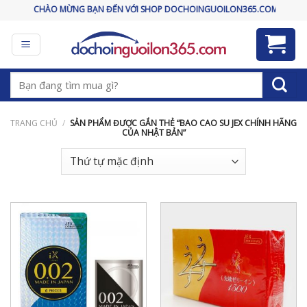
Skip
CHÀO MỪNG BẠN ĐẾN VỚI SHOP DOCHOINGUOILON365.COM
to
content
Tìm
kiếm:
TRANG CHỦ
/
SẢN PHẨM ĐƯỢC GẮN THẺ “BAO CAO SU JEX CHÍNH HÃNG
CỦA NHẬT BẢN”