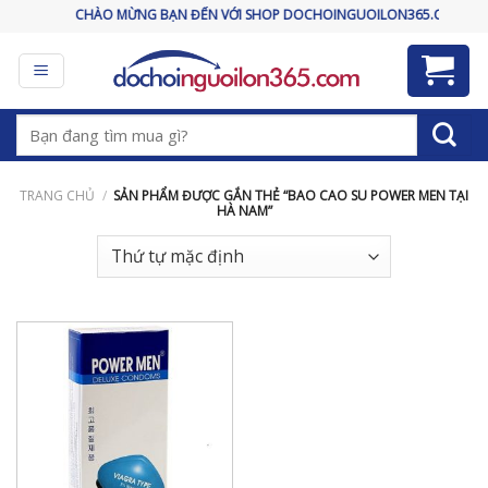
Skip
CHÀO MỪNG BẠN ĐẾN VỚI SHOP DOCHOINGUOILON365.COM
to
content
Tìm
kiếm:
TRANG CHỦ
/
SẢN PHẨM ĐƯỢC GẮN THẺ “BAO CAO SU POWER MEN TẠI
HÀ NAM”