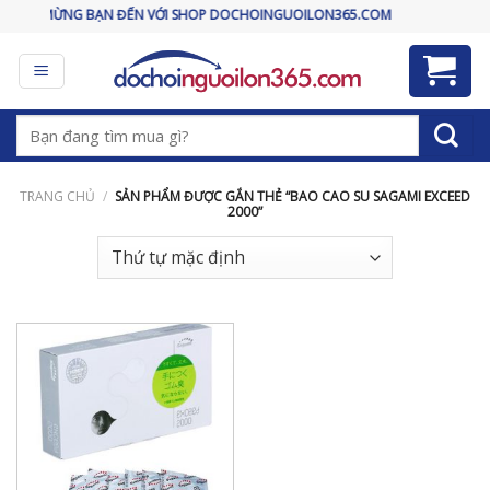
Skip
CHÀO MỪNG BẠN ĐẾN VỚI SHOP DOCHOINGUOILON365.COM
to
content
Tìm
kiếm:
TRANG CHỦ
/
SẢN PHẨM ĐƯỢC GẮN THẺ “BAO CAO SU SAGAMI EXCEED
2000”