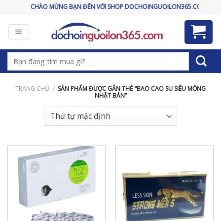
Skip
CHÀO MỪNG BẠN ĐẾN VỚI SHOP DOCHOINGUOILON365.COM
to
content
Tìm
kiếm:
TRANG CHỦ
/
SẢN PHẨM ĐƯỢC GẮN THẺ “BAO CAO SU SIÊU MỎNG
NHẬT BẢN”