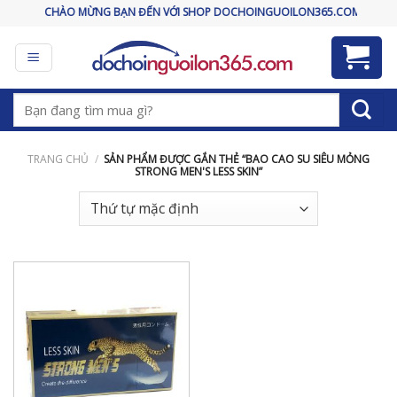
Skip
CHÀO MỪNG BẠN ĐẾN VỚI SHOP DOCHOINGUOILON365.COM
to
content
Tìm
kiếm:
TRANG CHỦ
/
SẢN PHẨM ĐƯỢC GẮN THẺ “BAO CAO SU SIÊU MỎNG
STRONG MEN'S LESS SKIN”