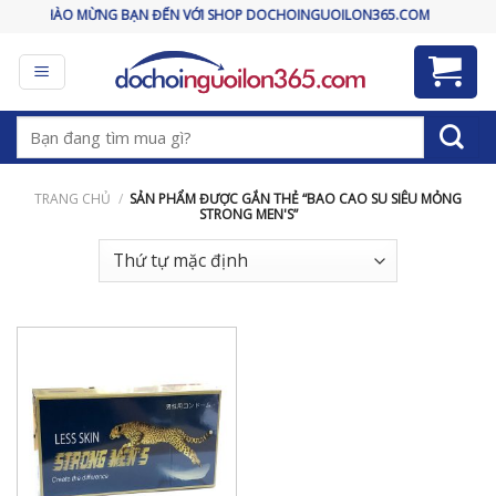
Skip
CHÀO MỪNG BẠN ĐẾN VỚI SHOP DOCHOINGUOILON365.COM
to
content
Tìm
kiếm:
TRANG CHỦ
/
SẢN PHẨM ĐƯỢC GẮN THẺ “BAO CAO SU SIÊU MỎNG
STRONG MEN'S”