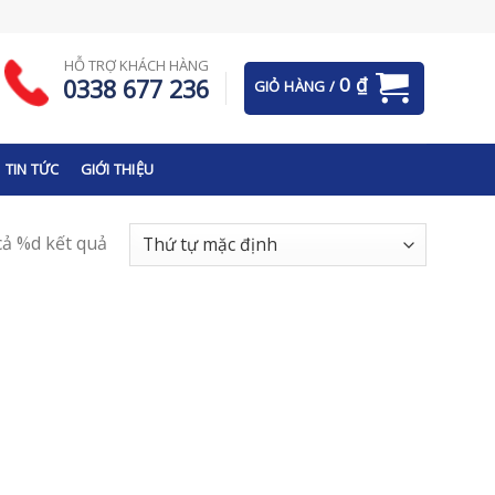
HỖ TRỢ KHÁCH HÀNG
0
₫
0338 677 236
GIỎ HÀNG /
TIN TỨC
GIỚI THIỆU
 cả %d kết quả