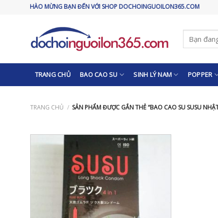
Skip
CHÀO MỪNG BẠN ĐẾN VỚI SHOP DOCHOINGUOILON365.COM
to
content
Tìm
kiếm:
TRANG CHỦ
BAO CAO SU
SINH LÝ NAM
POPPER
TRANG CHỦ
/
SẢN PHẨM ĐƯỢC GẮN THẺ “BAO CAO SU SUSU NHẬT