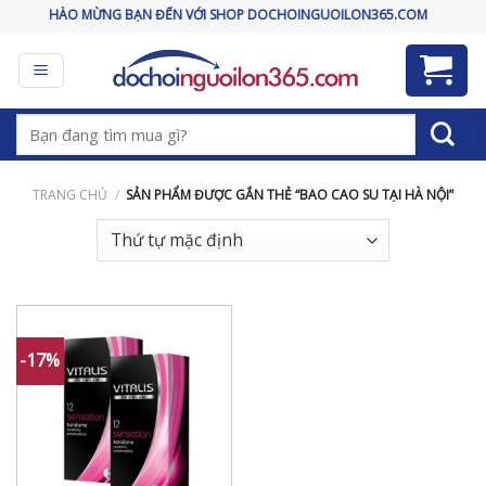
Skip
CHÀO MỪNG BẠN ĐẾN VỚI SHOP DOCHOINGUOILON365.COM
to
content
Tìm
kiếm:
TRANG CHỦ
/
SẢN PHẨM ĐƯỢC GẮN THẺ “BAO CAO SU TẠI HÀ NỘI”
-17%