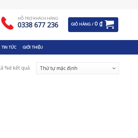
HỖ TRỢ KHÁCH HÀNG
0
₫
0338 677 236
GIỎ HÀNG /
TIN TỨC
GIỚI THIỆU
 cả %d kết quả