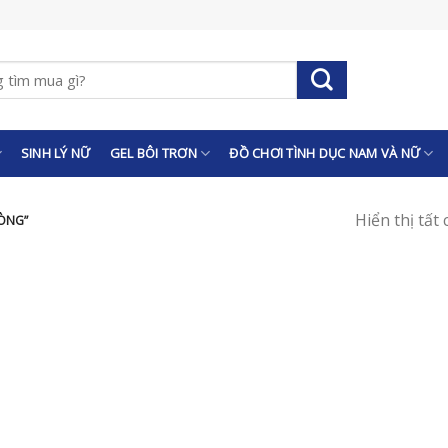
SINH LÝ NỮ
GEL BÔI TRƠN
ĐỒ CHƠI TÌNH DỤC NAM VÀ NỮ
Hiển thị tất
HÒNG”