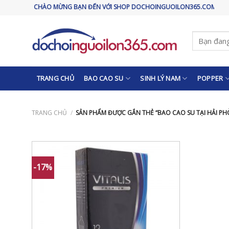
Skip
CHÀO MỪNG BẠN ĐẾN VỚI SHOP DOCHOINGUOILON365.COM
to
content
Tìm
kiếm:
TRANG CHỦ
BAO CAO SU
SINH LÝ NAM
POPPER
TRANG CHỦ
/
SẢN PHẨM ĐƯỢC GẮN THẺ “BAO CAO SU TẠI HẢI P
-17%