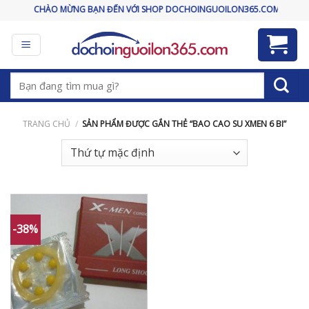
Skip
CHÀO MỪNG BẠN ĐẾN VỚI SHOP DOCHOINGUOILON365.COM
to
content
Tìm
kiếm:
TRANG CHỦ
/
SẢN PHẨM ĐƯỢC GẮN THẺ “BAO CAO SU XMEN 6 BI”
-38%