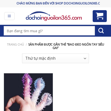
Skip
CHÀO MỪNG BẠN ĐẾN VỚI SHOP DOCHOINGUOILON365.COM
to
content
Tìm
kiếm:
TRANG CHỦ
/
SẢN PHẨM ĐƯỢC GẮN THẺ “BAO ĐEO NGÓN TAY SIÊU
GAI”