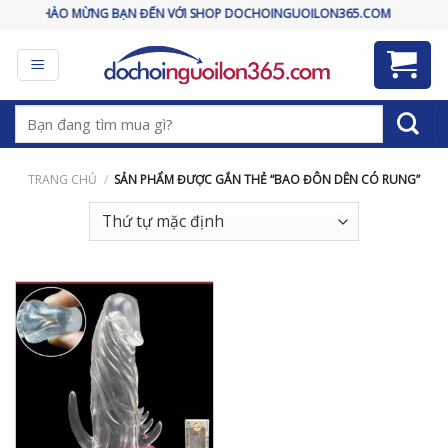
Skip
CHÀO MỪNG BẠN ĐẾN VỚI SHOP DOCHOINGUOILON365.COM
to
content
Tìm
kiếm:
TRANG CHỦ
/
SẢN PHẨM ĐƯỢC GẮN THẺ “BAO ĐÔN DÊN CÓ RUNG”