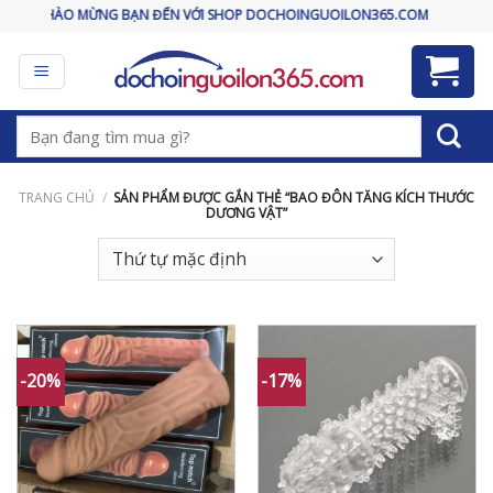
Skip
CHÀO MỪNG BẠN ĐẾN VỚI SHOP DOCHOINGUOILON365.COM
to
content
Tìm
kiếm:
TRANG CHỦ
/
SẢN PHẨM ĐƯỢC GẮN THẺ “BAO ĐÔN TĂNG KÍCH THƯỚC
DƯƠNG VẬT”
-20%
-17%