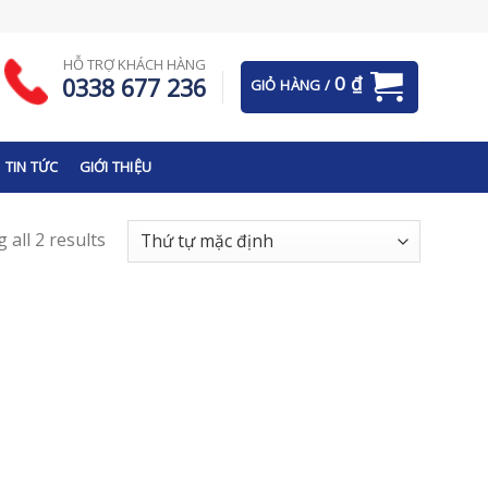
HỖ TRỢ KHÁCH HÀNG
0
₫
0338 677 236
GIỎ HÀNG /
TIN TỨC
GIỚI THIỆU
 all 2 results