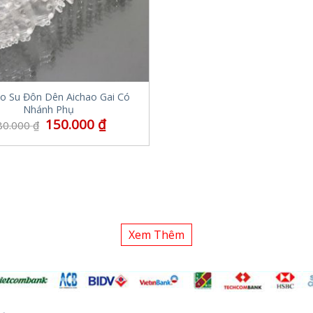
o Su Đôn Dên Aichao Gai Có
Nhánh Phụ
150.000
₫
80.000
₫
Xem Thêm