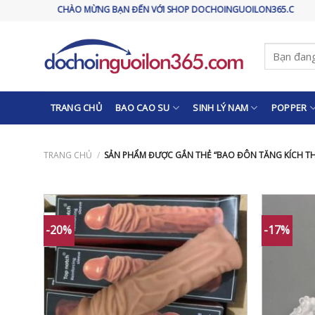
Skip
CHÀO MỪNG BẠN ĐẾN VỚI SHOP DOCHOINGUOILON365.COM
to
content
Tìm
kiếm:
TRANG CHỦ
BAO CAO SU
SINH LÝ NAM
POPPER
TRANG CHỦ
/
SẢN PHẨM ĐƯỢC GẮN THẺ “BAO ĐÔN TĂNG KÍCH T
-20%
-17%