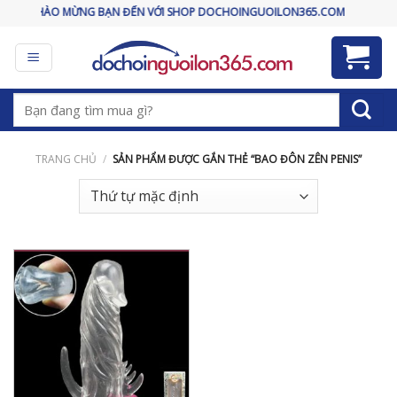
Skip
CHÀO MỪNG BẠN ĐẾN VỚI SHOP DOCHOINGUOILON365.COM
to
content
Tìm
kiếm:
TRANG CHỦ
/
SẢN PHẨM ĐƯỢC GẮN THẺ “BAO ĐÔN ZÊN PENIS”