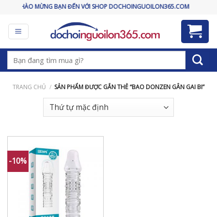
Skip
CHÀO MỪNG BẠN ĐẾN VỚI SHOP DOCHOINGUOILON365.COM
to
content
Tìm
kiếm:
TRANG CHỦ
/
SẢN PHẨM ĐƯỢC GẮN THẺ “BAO DONZEN GÂN GAI BI”
-10%