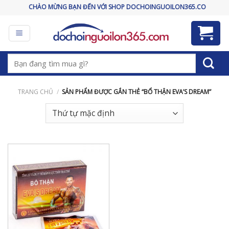
Skip
CHÀO MỪNG BẠN ĐẾN VỚI SHOP DOCHOINGUOILON365.COM
to
content
Tìm
kiếm:
TRANG CHỦ
/
SẢN PHẨM ĐƯỢC GẮN THẺ “BỔ THẬN EVA’S DREAM”