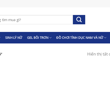
SINH LÝ NỮ
GEL BÔI TRƠN
ĐỒ CHƠI TÌNH DỤC NAM VÀ NỮ
Hiển thị tất
G”