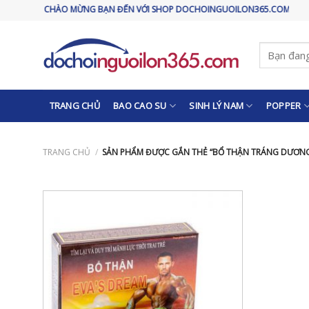
Skip
CHÀO MỪNG BẠN ĐẾN VỚI SHOP DOCHOINGUOILON365.COM
to
content
Tìm
kiếm:
TRANG CHỦ
BAO CAO SU
SINH LÝ NAM
POPPER
TRANG CHỦ
/
SẢN PHẨM ĐƯỢC GẮN THẺ “BỔ THẬN TRÁNG DƯƠN