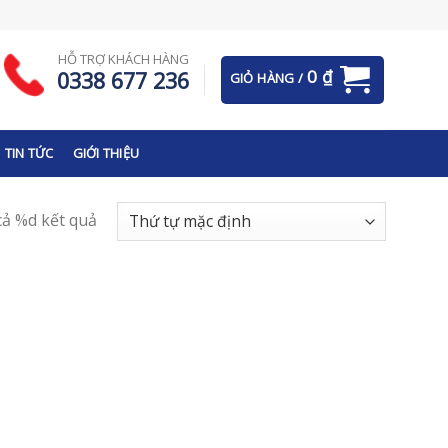
HỖ TRỢ KHÁCH HÀNG
0
₫
0338 677 236
GIỎ HÀNG /
TIN TỨC
GIỚI THIỆU
 cả %d kết quả