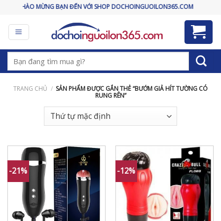
Skip
CHÀO MỪNG BẠN ĐẾN VỚI SHOP DOCHOINGUOILON365.COM
to
content
Tìm
kiếm:
TRANG CHỦ
/
SẢN PHẨM ĐƯỢC GẮN THẺ “BƯỚM GIẢ HÍT TƯỜNG CÓ
RUNG RÊN”
-21%
-12%