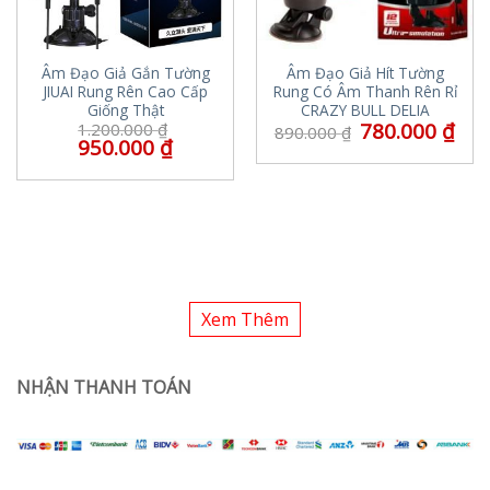
Âm Đạo Giả Gắn Tường
Âm Đạo Giả Hít Tường
JIUAI Rung Rên Cao Cấp
Rung Có Âm Thanh Rên Rỉ
Giống Thật
CRAZY BULL DELIA
780.000
₫
1.200.000
₫
890.000
₫
950.000
₫
Xem Thêm
NHẬN THANH TOÁN