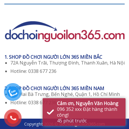
1. SHOP ĐỒ CHƠI NGƯỜI LỚN 365 MIỀN BẮC
72A Nguyễn Trãi, Thượng Đình, Thanh Xuân, Hà Nội
Hotline: 0338 677 236
2. SHOP ĐỒ CHƠI NGƯỜI LỚN 365 MIỀN NAM
129 Hai Bà Trưng, Bến Nghé, Quận 1, Hồ Chí Minh
Hotline: 0338 677 236
Cảm ơn, Nguyễn Văn Hoàng
096 352 xxx Đặt hàng thành
công!
45 phút trước
Copyright 2026 ©
dochoinguoilon365.com