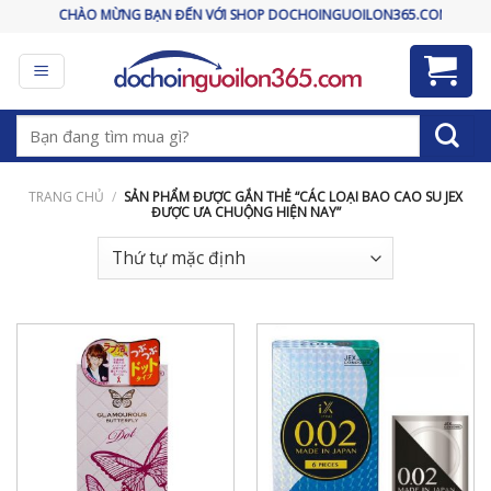
Skip
CHÀO MỪNG BẠN ĐẾN VỚI SHOP DOCHOINGUOILON365.COM
to
content
Tìm
kiếm:
TRANG CHỦ
/
SẢN PHẨM ĐƯỢC GẮN THẺ “CÁC LOẠI BAO CAO SU JEX
ĐƯỢC ƯA CHUỘNG HIỆN NAY”