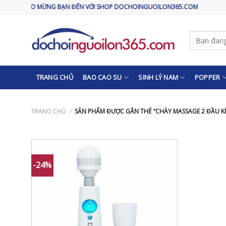
Skip
CHÀO MỪNG BẠN ĐẾN VỚI SHOP DOCHOINGUOILON365.COM
to
content
Tìm
kiếm:
TRANG CHỦ
BAO CAO SU
SINH LÝ NAM
POPPER
TRANG CHỦ
/
SẢN PHẨM ĐƯỢC GẮN THẺ “CHÀY MASSAGE 2 ĐẦU KÈ
-24%