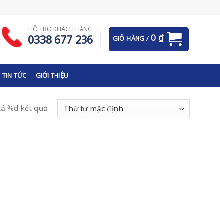
HỖ TRỢ KHÁCH HÀNG
0
₫
0338 677 236
GIỎ HÀNG /
TIN TỨC
GIỚI THIỆU
 cả %d kết quả