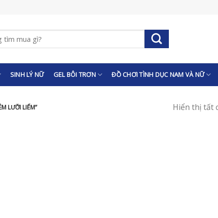
SINH LÝ NỮ
GEL BÔI TRƠN
ĐỒ CHƠI TÌNH DỤC NAM VÀ NỮ
Hiển thị tất
M LƯỠI LIẾM”