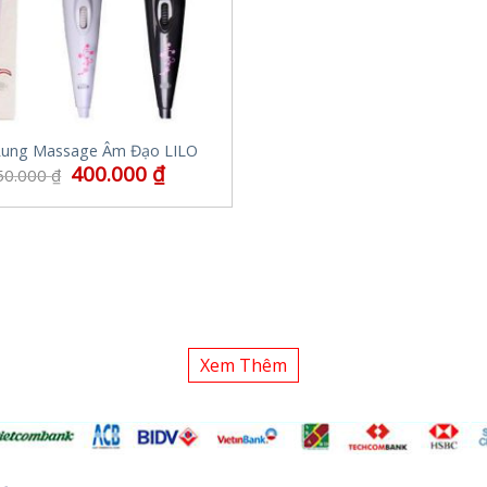
Rung Massage Âm Đạo LILO
400.000
₫
50.000
₫
Xem Thêm