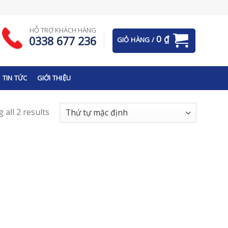
HỖ TRỢ KHÁCH HÀNG
0
₫
0338 677 236
GIỎ HÀNG /
TIN TỨC
GIỚI THIỆU
 all 2 results