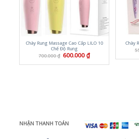
Chày Rung Massage Cao Cấp LILO 10
Chày 
Chế Độ Rung
5
600.000
₫
700.000
₫
NHẬN THANH TOÁN