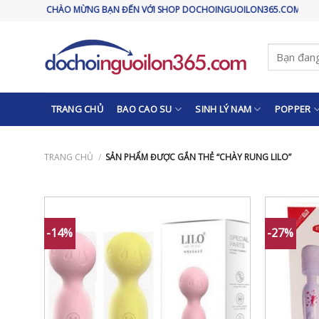
Skip
CHÀO MỪNG BẠN ĐẾN VỚI SHOP DOCHOINGUOILON365.COM
to
content
Tìm
kiếm:
TRANG CHỦ
BAO CAO SU
SINH LÝ NAM
POPPER
TRANG CHỦ
/
SẢN PHẨM ĐƯỢC GẮN THẺ “CHÀY RUNG LILO”
-14%
-27%