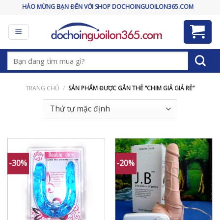
Skip
CHÀO MỪNG BẠN ĐẾN VỚI SHOP DOCHOINGUOILON365.COM
to
content
Tìm
kiếm:
TRANG CHỦ
/
SẢN PHẨM ĐƯỢC GẮN THẺ “CHIM GIẢ GIÁ RẺ”
-30%
-20%