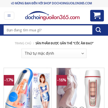
Skip
CHÀO MỪNG BẠN ĐẾN VỚI SHOP DOCHOINGUOILON365.COM
to
content
Tìm
kiếm:
TRANG CHỦ
/
SẢN PHẨM ĐƯỢC GẮN THẺ “CỐC ÂM ĐẠO”
-17%
-16%