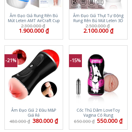
Âm Đạo Giả Rung Rên Bú
Âm Đạo Giả Thụt Tự Động
Mút Leten AMT AirCraft Cup
Rung Rên Bú Mút Leten 3D
2.300.000
₫
2.500.000
₫
1.900.000
₫
2.100.000
₫
-21%
-15%
Âm Đạo Giả 2 Đầu M&P
Cốc Thủ Dâm LoveToy
Giá Rẻ
Vagina Có Rung
380.000
₫
550.000
₫
480.000
₫
650.000
₫