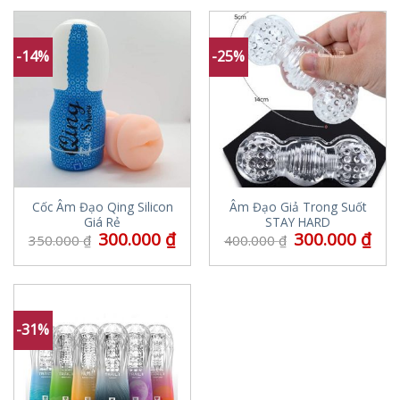
-14%
-25%
Cốc Âm Đạo Qing Silicon
Âm Đạo Giả Trong Suốt
Giá Rẻ
STAY HARD
300.000
₫
300.000
₫
350.000
₫
400.000
₫
-31%