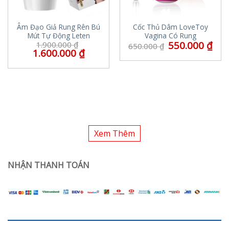
Âm Đạo Giả Rung Rên Bú
Cốc Thủ Dâm LoveToy
Mút Tự Động Leten
Vagina Có Rung
550.000
₫
1.900.000
₫
650.000
₫
1.600.000
₫
Xem Thêm
NHẬN THANH TOÁN