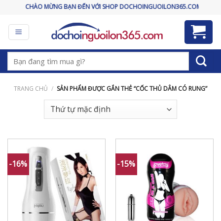
Skip
CHÀO MỪNG BẠN ĐẾN VỚI SHOP DOCHOINGUOILON365.COM
to
content
Tìm
kiếm:
TRANG CHỦ
/
SẢN PHẨM ĐƯỢC GẮN THẺ “CỐC THỦ DÂM CÓ RUNG”
-16%
-15%