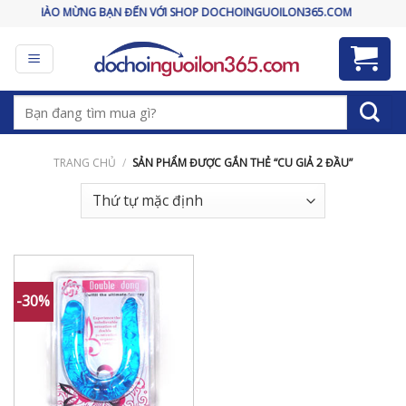
Skip
CHÀO MỪNG BẠN ĐẾN VỚI SHOP DOCHOINGUOILON365.COM
to
content
Tìm
kiếm:
TRANG CHỦ
/
SẢN PHẨM ĐƯỢC GẮN THẺ “CU GIẢ 2 ĐẦU”
-30%