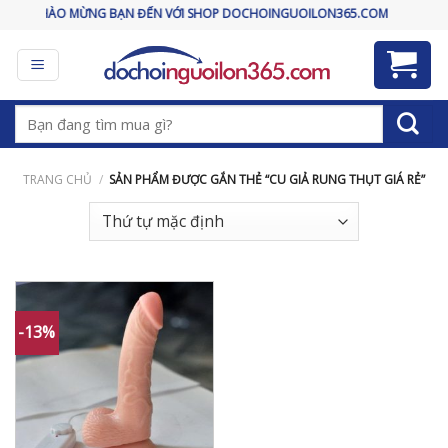
Skip
CHÀO MỪNG BẠN ĐẾN VỚI SHOP DOCHOINGUOILON365.COM
to
content
Tìm
kiếm:
TRANG CHỦ
/
SẢN PHẨM ĐƯỢC GẮN THẺ “CU GIẢ RUNG THỤT GIÁ RẺ”
-13%